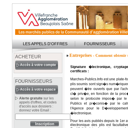
LES APPELS D'OFFRES
FOURNISSEURS
Entreprises -
Comment obtenir u
ACHETEUR
Accès à votre compte
Signature �lectronique, cryptage
certificats :
Marches-Publics.Info est une plate-
FOURNISSEURS
plis soumis sont sign�s num�riquem
peuvent �tre ouverts que par l'ach
Accès à votre espace
cl� priv�e, en fonction de la proc�
Alerte gratuite
sur les
selon le protocole impos� par 
appels d'offres, et codes
Publics et pr�conis� par le ca
d'accès aux dossiers :
l'Agence pour le D�veloppement 
donnez votre Email :
�lectronique.
Pour les avis publiés depuis le 1er a
électronique des plis est facultati