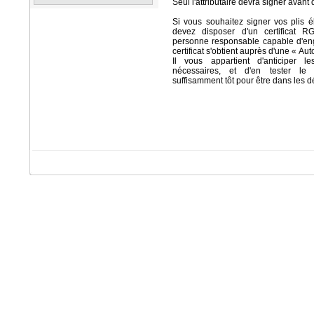
Seul l'attributaire devra signer avant 
Si vous souhaitez signer vos plis 
devez disposer d'un certificat
personne responsable capable d'eng
certificat s'obtient auprès d'une « Auto
Il vous appartient d'anticiper le
nécessaires, et d'en tester le
suffisamment tôt pour être dans les dé